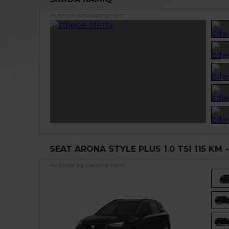
Auto na autoabonament
SEAT ARONA STYLE PLUS 1.0 TSI 115 KM 
Auto na autoabonament