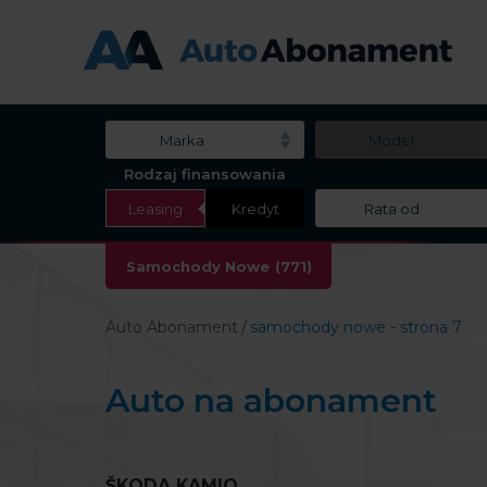
Marka
Model
Rodzaj finansowania
Leasing
Kredyt
Rata od
Samochody Nowe
(771)
Auto Abonament
samochody nowe - strona 7
Auto na abonament
ŠKODA KAMIQ