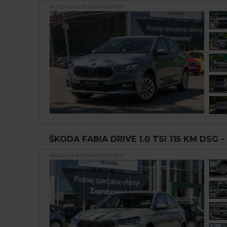
Auto na autoabonament
ŠKODA FABIA DRIVE 1.0 TSI 115 KM DSG -
Auto na autoabonament