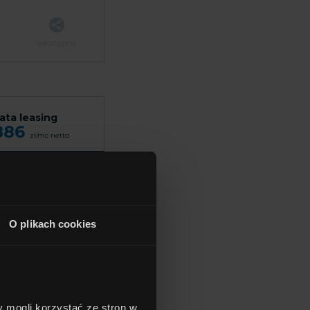
udostępnij
ata leasing
886
zł/mc
netto
ena
94 900
zł
O plikach cookies
udostępnij
y mogli korzystać ze stron w