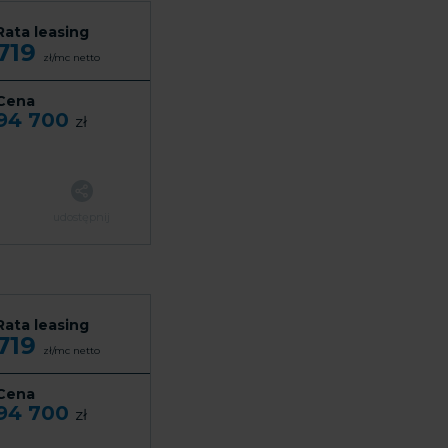
Rata leasing
719
zł/mc
netto
Cena
94 700
zł
udostępnij
Rata leasing
719
zł/mc
netto
Cena
94 700
zł