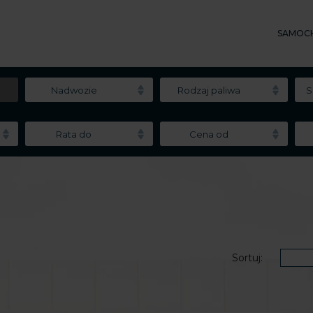
SAMOC
Nadwozie
Rodzaj paliwa
S
Rata do
Cena od
Sortuj: