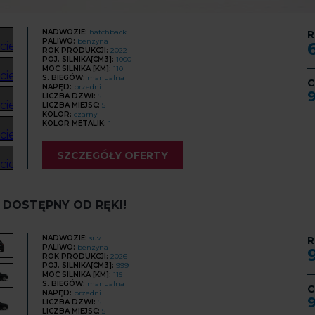
NADWOZIE:
hatchback
R
PALIWO:
benzyna
ROK PRODUKCJI:
2022
POJ. SILNIKA[CM3]:
1000
MOC SILNIKA [KM]:
110
S. BIEGÓW:
manualna
C
NAPĘD:
przedni
LICZBA DZWI:
5
LICZBA MIEJSC:
5
KOLOR:
czarny
KOLOR METALIK:
1
SZCZEGÓŁY OFERTY
- DOSTĘPNY OD RĘKI!
NADWOZIE:
suv
R
PALIWO:
benzyna
ROK PRODUKCJI:
2026
POJ. SILNIKA[CM3]:
999
MOC SILNIKA [KM]:
115
S. BIEGÓW:
manualna
C
NAPĘD:
przedni
LICZBA DZWI:
5
LICZBA MIEJSC:
5