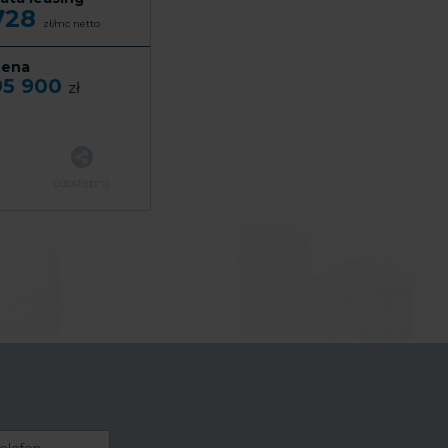
728
zł/mc
netto
ena
95 900
zł
udostępnij