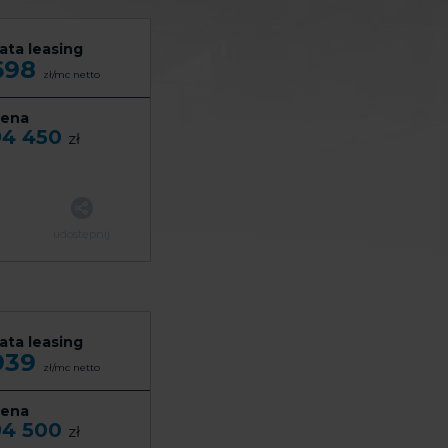
ata leasing
698
zł/mc
netto
ena
94 450
zł
udostępnij
ata leasing
939
zł/mc
netto
ena
94 500
zł