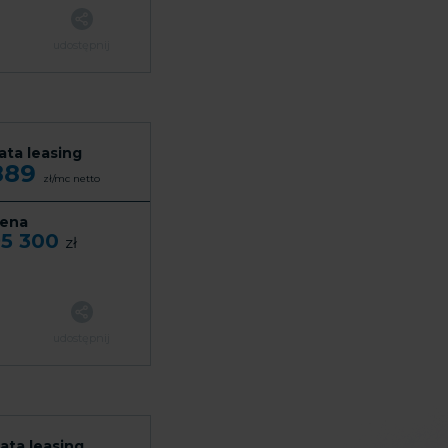
udostępnij
ata leasing
889
zł/mc
netto
ena
95 300
zł
udostępnij
ata leasing