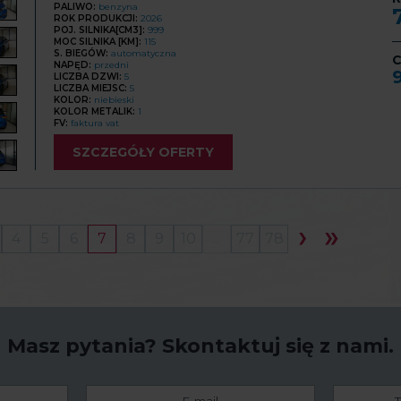
PALIWO:
benzyna
ROK PRODUKCJI:
2026
POJ. SILNIKA[CM3]:
999
MOC SILNIKA [KM]:
115
S. BIEGÓW:
automatyczna
C
NAPĘD:
przedni
LICZBA DZWI:
5
LICZBA MIEJSC:
5
KOLOR:
niebieski
KOLOR METALIK:
1
FV:
faktura vat
SZCZEGÓŁY OFERTY
4
5
6
7
8
9
10
...
77
78
Masz pytania?
Skontaktuj się z nami.
E-
Telefon