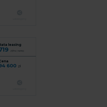
udostępnij
Rata leasing
719
zł/mc
netto
Cena
94 600
zł
udostępnij