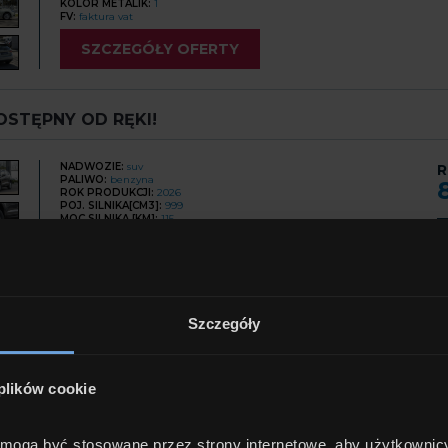
KOLOR METALIK:
1
FV:
faktura vat
SZCZEGÓŁY OFERTY
DOSTĘPNY OD RĘKI!
NADWOZIE:
suv
R
PALIWO:
benzyna
ROK PRODUKCJI:
2026
POJ. SILNIKA[CM3]:
999
MOC SILNIKA [KM]:
115
S. BIEGÓW:
manualna
C
NAPĘD:
przedni
LICZBA DZWI:
5
LICZBA MIEJSC:
5
KOLOR:
szary
KOLOR METALIK:
1
FV:
faktura vat
Szczegóły
SZCZEGÓŁY OFERTY
 plików cookie
- )
e mogą być stosowane przez strony internetowe, aby użytkownic