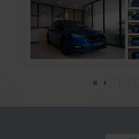
1
2
3
Imię