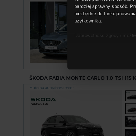
bardziej sprawny sposób. Pr
niezbędne do funkcjonowania
użytkownika.
Dobrowolność zgody i możliw
Zgoda na stosowanie plików
stosowanie plików cookie, w
stronie.
ŠKODA FABIA MONTE CARLO 1.0 TSI 115 K
Wycofanie zgody nie wpływa
Auto na autoabonament
Oznacza to, że działania pod
Twojej możliwości wycofania 
związanych z wykorzystywani