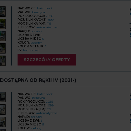
NADWOZIE:
hatchback
PALIWO:
benzyna
ROK PRODUKCJI:
2026
POJ. SILNIKA[CM3]:
999
MOC SILNIKA [KM]:
115
S. BIEGÓW:
automatyczna
NAPĘD:
przedni
LICZBA DZWI:
5
LICZBA MIEJSC:
5
KOLOR:
srebrny
KOLOR METALIK:
1
FV:
faktura vat
SZCZEGÓŁY OFERTY
 DOSTĘPNA OD RĘKI! IV (2021-)
NADWOZIE:
hatchback
PALIWO:
benzyna
ROK PRODUKCJI:
2026
POJ. SILNIKA[CM3]:
999
MOC SILNIKA [KM]:
115
S. BIEGÓW:
automatyczna
NAPĘD:
przedni
LICZBA DZWI:
5
LICZBA MIEJSC:
5
KOLOR:
zielony