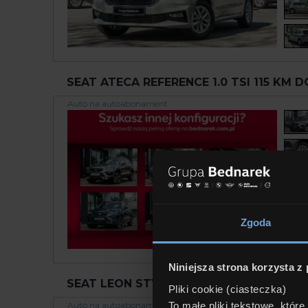
SEAT ATECA REFERENCE 1.0 TSI 115 KM 
Auto na autoabonament
Zgoda
Niniejsza strona korzysta z
SEAT LEON STYLE 1.5 TSI 115 KM IV (2020 
Pliki cookie (ciasteczka)
To małe pliki tekstowe, któr
Auto na autoabonament