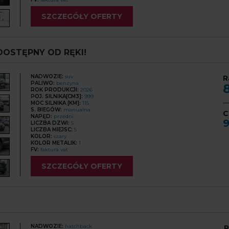
SZCZEGÓŁY OFERTY
 DOSTĘPNY OD RĘKI!
NADWOZIE:
suv
R
PALIWO:
benzyna
ROK PRODUKCJI:
2026
POJ. SILNIKA[CM3]:
999
MOC SILNIKA [KM]:
115
S. BIEGÓW:
manualna
C
NAPĘD:
przedni
LICZBA DZWI:
5
LICZBA MIEJSC:
5
KOLOR:
szary
KOLOR METALIK:
1
FV:
faktura vat
SZCZEGÓŁY OFERTY
NADWOZIE:
hatchback
R