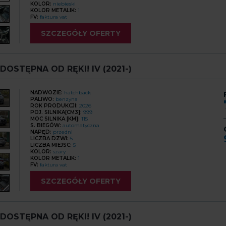
KOLOR:
niebieski
KOLOR METALIK:
1
FV:
faktura vat
SZCZEGÓŁY OFERTY
 DOSTĘPNA OD RĘKI! IV (2021-)
NADWOZIE:
hatchback
PALIWO:
benzyna
ROK PRODUKCJI:
2026
POJ. SILNIKA[CM3]:
999
MOC SILNIKA [KM]:
115
S. BIEGÓW:
automatyczna
NAPĘD:
przedni
LICZBA DZWI:
5
LICZBA MIEJSC:
5
KOLOR:
szary
KOLOR METALIK:
1
FV:
faktura vat
SZCZEGÓŁY OFERTY
 DOSTĘPNA OD RĘKI! IV (2021-)