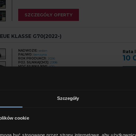
SZCZEGÓŁY OFERTY
UE KLASSE G70(2022-)
NADWOZIE:
sedan
Rata 
PALIWO:
benzyna
10 
ROK PRODUKCJI:
2026
POJ. SILNIKA[CM3]:
2998
MOC SILNIKA [KM]:
400
S. BIEGÓW:
automatyczna
Cena
NAPĘD:
4x4_staly
753
LICZBA DZWI:
4x4 automatyczny
LICZBA MIEJSC:
5
KOLOR:
czarny
FV:
faktura vat
Szczegóły
SZCZEGÓŁY OFERTY
 plików cookie
UE KLASSE G70(2022-)
e mogą być stosowane przez strony internetowe, aby użytkownic