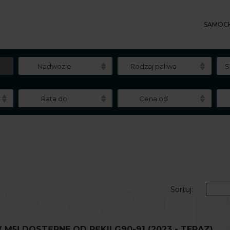
SAMOC
Nadwozie
Rodzaj paliwa
S
Rata do
Cena od
Sortuj:
! DOSTĘPNE OD RĘKI! G90-91 (2023 - TERAZ)