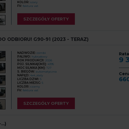
KOLOR:
szary
FV:
faktura vat
SZCZEGÓŁY OFERTY
ODBIORU! G90-91 (2023 - TERAZ)
NADWOZIE:
combi
Rata
PALIWO:
hybrydowy
9 
ROK PRODUKCJI:
2026
POJ. SILNIKA[CM3]:
4395
MOC SILNIKA [KM]:
727
S. BIEGÓW:
automatyczna
Cen
NAPĘD:
4x4_staly
66
LICZBA DZWI:
5
LICZBA MIEJSC:
5
KOLOR:
czarny
FV:
faktura vat
SZCZEGÓŁY OFERTY
..)