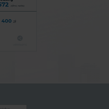
 572
zł/mc
netto
 400
zł
udostępnij