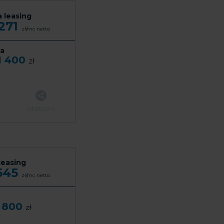
a leasing
 271
zł/mc
netto
a
1 400
zł
udostępnij
leasing
 545
zł/mc
netto
 800
zł