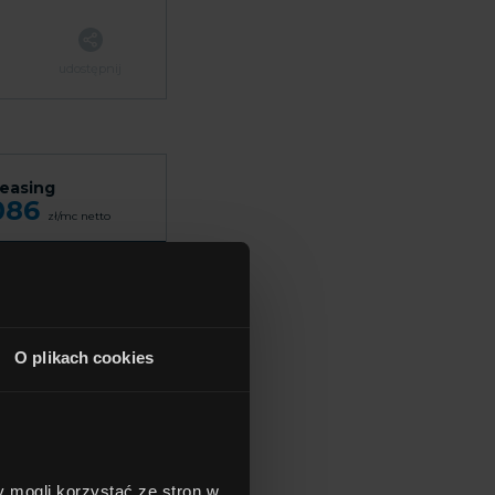
udostępnij
leasing
086
zł/mc
netto
 700
zł
O plikach cookies
udostępnij
y mogli korzystać ze stron w