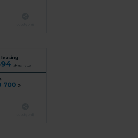
udostępnij
 leasing
394
zł/mc
netto
a
0 700
zł
udostępnij