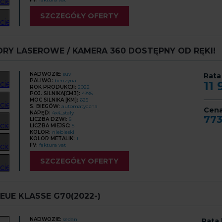
SZCZEGÓŁY OFERTY
ORY LASEROWE / KAMERA 360 DOSTĘPNY OD RĘKI!
NADWOZIE:
suv
Rata
PALIWO:
benzyna
11
ROK PRODUKCJI:
2022
POJ. SILNIKA[CM3]:
4395
MOC SILNIKA [KM]:
625
S. BIEGÓW:
automatyczna
Cen
NAPĘD:
4x4_staly
77
LICZBA DZWI:
5
LICZBA MIEJSC:
5
KOLOR:
niebieski
KOLOR METALIK:
1
FV:
faktura vat
SZCZEGÓŁY OFERTY
UE KLASSE G70(2022-)
NADWOZIE:
sedan
Rata 