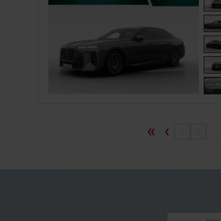
1
2
...
Imię