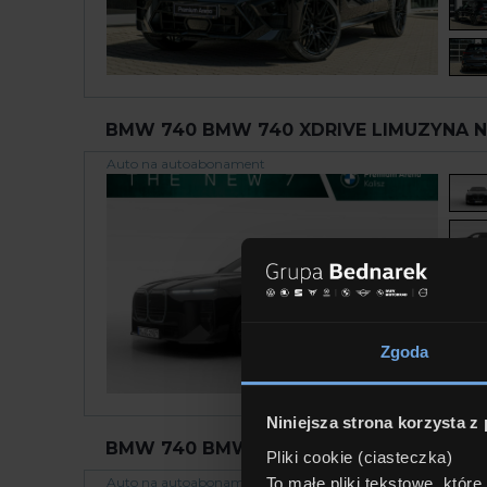
BMW 740 BMW 740 XDRIVE LIMUZYNA NE
Auto na autoabonament
Zgoda
Niniejsza strona korzysta z
BMW 740 BMW 740 XDRIVE LIMUZYNA NE
Pliki cookie (ciasteczka)
To małe pliki tekstowe, któr
Auto na autoabonament