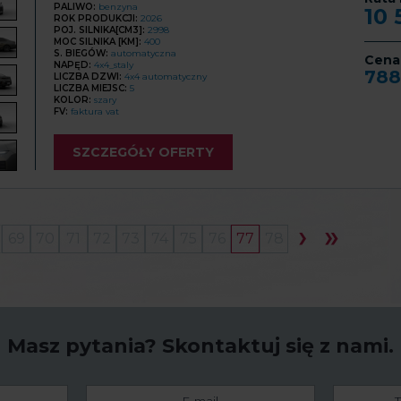
PALIWO:
benzyna
10
ROK PRODUKCJI:
2026
POJ. SILNIKA[CM3]:
2998
MOC SILNIKA [KM]:
400
S. BIEGÓW:
automatyczna
Cena
NAPĘD:
4x4_staly
788
LICZBA DZWI:
4x4 automatyczny
LICZBA MIEJSC:
5
KOLOR:
szary
FV:
faktura vat
SZCZEGÓŁY OFERTY
69
70
71
72
73
74
75
76
77
78
Masz pytania?
Skontaktuj się z nami.
E-
Telefon