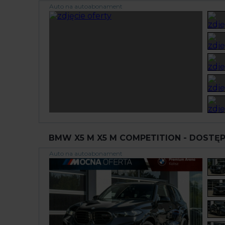
Auto na autoabonament
BMW X5 M X5 M COMPETITION - DOSTĘP
Auto na autoabonament