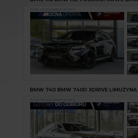
Auto na autoabonament
BMW 740 BMW 740D XDRIVE LIMUZYNA 
Auto na autoabonament