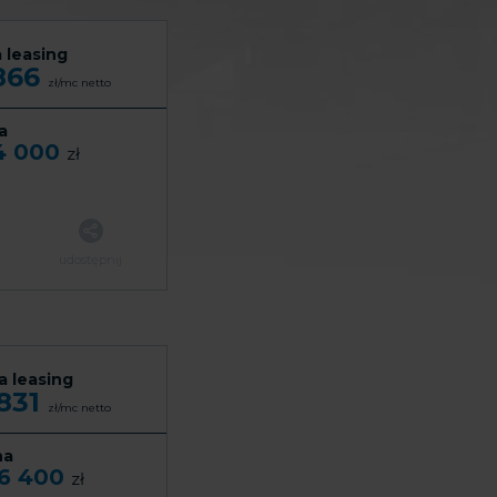
 leasing
866
zł/mc
netto
a
4 000
zł
udostępnij
a leasing
 831
zł/mc
netto
na
6 400
zł