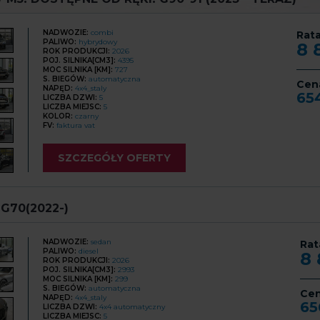
NADWOZIE:
combi
Rata
PALIWO:
hybrydowy
8 
ROK PRODUKCJI:
2026
POJ. SILNIKA[CM3]:
4395
MOC SILNIKA [KM]:
727
S. BIEGÓW:
automatyczna
Cen
NAPĘD:
4x4_staly
65
LICZBA DZWI:
5
LICZBA MIEJSC:
5
KOLOR:
czarny
FV:
faktura vat
SZCZEGÓŁY OFERTY
G70(2022-)
NADWOZIE:
sedan
Rat
PALIWO:
diesel
8
ROK PRODUKCJI:
2026
POJ. SILNIKA[CM3]:
2993
MOC SILNIKA [KM]:
299
S. BIEGÓW:
automatyczna
Ce
NAPĘD:
4x4_staly
65
LICZBA DZWI:
4x4 automatyczny
LICZBA MIEJSC:
5