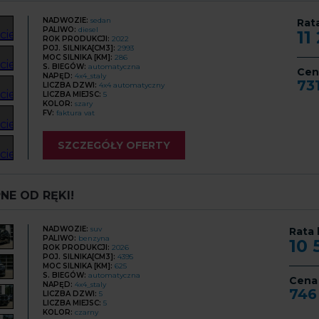
NADWOZIE:
sedan
Rat
PALIWO:
diesel
11
ROK PRODUKCJI:
2022
POJ. SILNIKA[CM3]:
2993
MOC SILNIKA [KM]:
286
S. BIEGÓW:
automatyczna
Cen
NAPĘD:
4x4_staly
73
LICZBA DZWI:
4x4 automatyczny
LICZBA MIEJSC:
5
KOLOR:
szary
FV:
faktura vat
SZCZEGÓŁY OFERTY
NE OD RĘKI!
NADWOZIE:
suv
Rata 
PALIWO:
benzyna
10
ROK PRODUKCJI:
2026
POJ. SILNIKA[CM3]:
4395
MOC SILNIKA [KM]:
625
S. BIEGÓW:
automatyczna
Cena
NAPĘD:
4x4_staly
746
LICZBA DZWI:
5
LICZBA MIEJSC:
5
KOLOR:
czarny