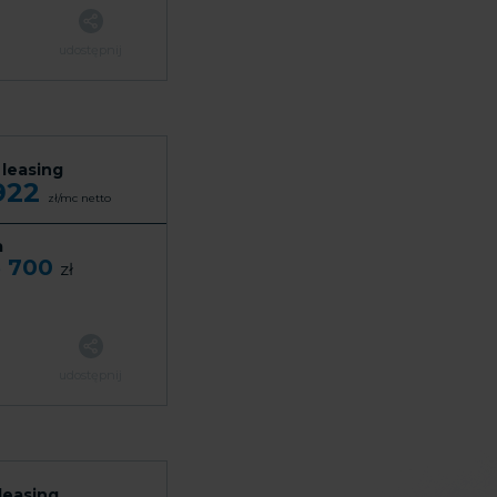
udostępnij
 leasing
 922
zł/mc
netto
a
3 700
zł
udostępnij
leasing