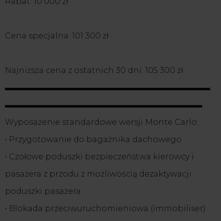
Rabat: 10 000 zł
Cena specjalna: 101 300 zł
Najniższa cena z ostatnich 30 dni: 105 300 zł
▬▬▬▬▬▬▬▬▬▬▬▬▬▬▬▬▬▬▬▬▬▬▬▬▬▬
▬▬▬▬▬▬▬▬▬▬▬▬▬▬▬▬▬▬▬▬▬▬▬▬▬
Wyposażenie standardowe wersji Monte Carlo:
• Przygotowanie do bagażnika dachowego
• Czołowe poduszki bezpieczeństwa kierowcy i
pasażera z przodu z możliwością dezaktywacji
poduszki pasażera
• Blokada przeciwuruchomieniowa (immobiliser)