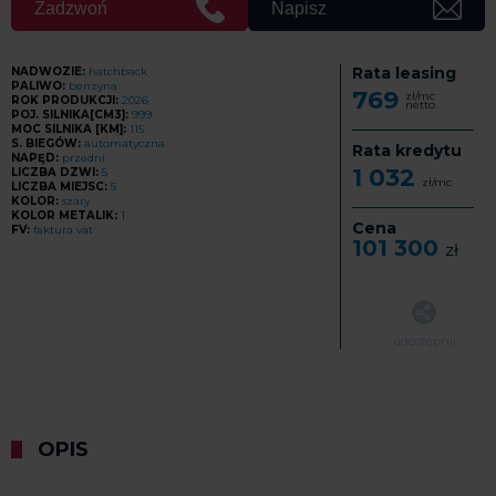
Zadzwoń
Napisz
Rata leasing
NADWOZIE:
hatchback
PALIWO:
benzyna
769
zł/mc
ROK PRODUKCJI:
2026
netto
POJ. SILNIKA[CM3]:
999
MOC SILNIKA [KM]:
115
S. BIEGÓW:
automatyczna
Rata kredytu
NAPĘD:
przedni
1 032
LICZBA DZWI:
5
zł/mc
LICZBA MIEJSC:
5
KOLOR:
szary
KOLOR METALIK:
1
Cena
FV:
faktura vat
101 300
zł
udostępnij
OPIS