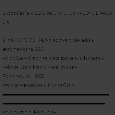
Skoda Fabia w LEASINGU 101% lub KREDYCIE RRSO
0%
Silnik: 1.0 TSI 115 KM, 7-biegowa przekładnia
automatyczna DSG
Kolor: Szary Graphite metalizowany z dachem w
kolorze Czerń Magic Metalizowany
Rok produkcji: 2026
Wersja wyposażenia: Monte Carlo
▬▬▬▬▬▬▬▬▬▬▬▬▬▬▬▬▬▬▬▬▬▬▬▬▬▬
▬▬▬▬▬▬▬▬▬▬▬▬▬▬▬▬▬▬▬▬▬▬▬▬▬
Wyposażenie dodatkowe: