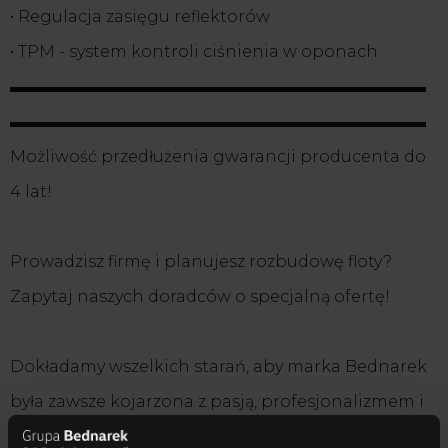
• Regulacja zasięgu reflektorów
• TPM - system kontroli ciśnienia w oponach
▬▬▬▬▬▬▬▬▬▬▬▬▬▬▬▬▬▬▬▬▬▬▬▬▬▬
▬▬▬▬▬▬▬▬▬▬▬▬▬▬▬▬▬▬▬▬▬▬▬▬▬▬
Możliwość przedłużenia gwarancji producenta do
4 lat!
Prowadzisz firmę i planujesz rozbudowę floty?
Zapytaj naszych doradców o specjalną ofertę!
Dokładamy wszelkich starań, aby marka Bednarek
była zawsze kojarzona z pasją, profesjonalizmem i
rzetelnością działania. Wychodzimy naprzeciw