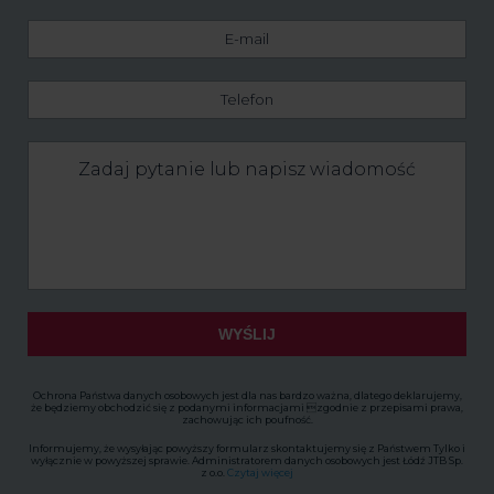
E-
mail
Telefon
Zadaj
pytanie
lub
napisz
wiadomość
WYŚLIJ
Ochrona Państwa danych osobowych jest dla nas bardzo ważna, dlatego deklarujemy,
że będziemy obchodzić się z podanymi informacjami zgodnie z przepisami prawa,
zachowując ich poufność.
Informujemy, że wysyłając powyższy formularz skontaktujemy się z Państwem Tylko i
wyłącznie w powyższej sprawie. Administratorem danych osobowych jest Łódź JTB Sp.
z o.o.
Czytaj więcej