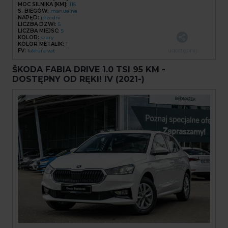
MOC SILNIKA [KM]:
115
S. BIEGÓW:
manualna
NAPĘD:
przedni
LICZBA DZWI:
5
LICZBA MIEJSC:
5
KOLOR:
szary
KOLOR METALIK:
1
udostępnij
FV:
faktura vat
ŠKODA FABIA DRIVE 1.0 TSI 95 KM -
DOSTĘPNY OD RĘKI! IV (2021-)