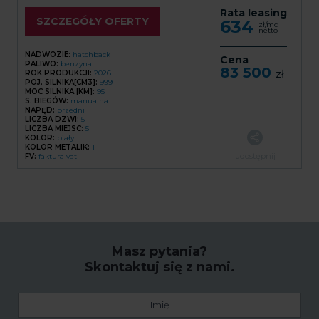
Rata leasing
SZCZEGÓŁY OFERTY
634
zł/mc
netto
NADWOZIE:
hatchback
Cena
PALIWO:
benzyna
83 500
zł
ROK PRODUKCJI:
2026
POJ. SILNIKA[CM3]:
999
MOC SILNIKA [KM]:
95
S. BIEGÓW:
manualna
NAPĘD:
przedni
LICZBA DZWI:
5
LICZBA MIEJSC:
5
KOLOR:
biały
KOLOR METALIK:
1
udostępnij
FV:
faktura vat
Masz pytania?
Skontaktuj się z nami.
Imię