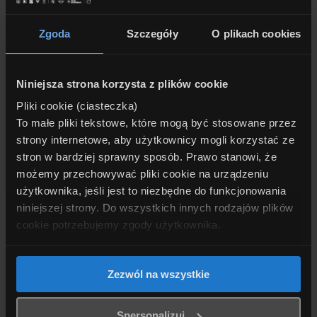
Twoim oczekiwaniom!
Zgoda
Szczegóły
O plikach cookies
Niniejsza strona korzysta z plików cookie
Pliki cookie (ciasteczka)
To małe pliki tekstowe, które mogą być stosowane przez
strony internetowe, aby użytkownicy mogli korzystać ze
stron w bardziej sprawny sposób. Prawo stanowi, że
możemy przechowywać pliki cookie na urządzeniu
Numer oferty: ŁÓDŹ 387016
użytkownika, jeśli jest to niezbędne do funkcjonowania
niniejszej strony. Do wszystkich innych rodzajów plików
──────────────────────────────────────
cookie potrzebujemy zgody użytkownika.
─────────────────────────────────────
Dobrowolność zgody i możliwość jej wycofania
.
Zmiana organizacji ruchu na ul. Szczecińskiej w
Zezwól na wszystkie
Łodzi
Zgoda na stosowanie plików cookie jest dobrowolna. W
dowolnym momencie możesz wycofać swoją zgodę na
Legenda do mapy przedstawiającej proponowane
Spersonalizuj