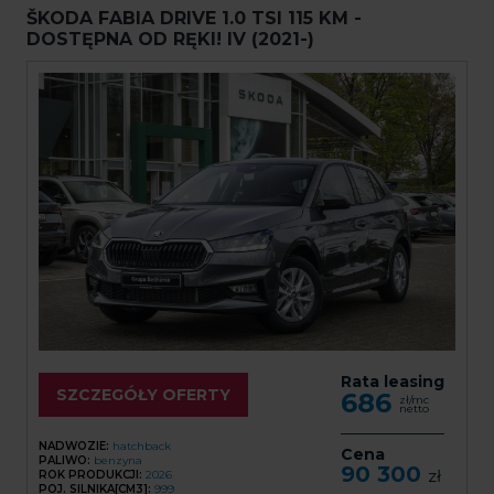
ŠKODA FABIA DRIVE 1.0 TSI 115 KM -
DOSTĘPNA OD RĘKI! IV (2021-)
Rata leasing
SZCZEGÓŁY OFERTY
686
zł/mc
netto
NADWOZIE:
hatchback
Cena
PALIWO:
benzyna
90 300
zł
ROK PRODUKCJI:
2026
POJ. SILNIKA[CM3]:
999